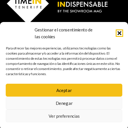
Gestionar el consentimiento de
© 2024 TIME IN TENERIFE - Rosti Family Group S.L.
las cookies
Calle San Francisco Javier 80
Santa Cruz de Tenerife
Para ofrecer las mejores experiencias, utilizamos tecnologías como las
38001 Santa Cruz de Tenerife (ES)
cookies para almacenar y/o acceder a la información del dispositivo. El
consentimiento de estas tecnologías nos permitirá procesar datos como el
comportamiento de navegación o las identificaciones únicas en este sitio. No
INDISPENSABLE
ARTE & CULTURA
MÚSICA
GASTRONOMÍA
consentir o retirar el consentimiento, puede afectar negativamente a ciertas
NATURALEZA
ESCAPADAS
COMPRAS
FOTOGRAFÍA
GRATIS
INFANTIL
características y funciones.
Aceptar
Política de
Aviso legal
Política de cookies
Denegar
privacidad
Mapa web
Accesibilidad
Ver preferencias