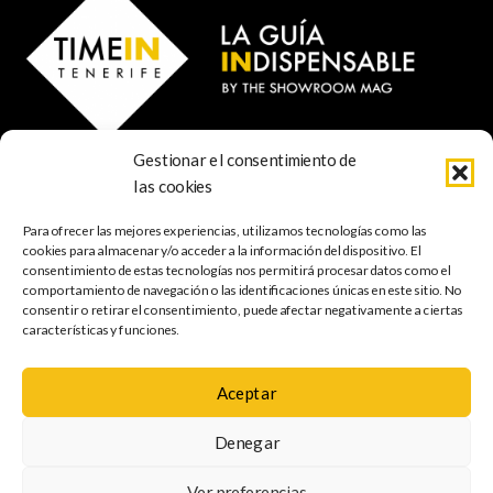
Gestionar el consentimiento de
© 2024 TIME IN TENERIFE - Rosti Family Group S.L.
las cookies
Calle San Francisco Javier 80
Santa Cruz de Tenerife
Para ofrecer las mejores experiencias, utilizamos tecnologías como las
38001 Santa Cruz de Tenerife (ES)
cookies para almacenar y/o acceder a la información del dispositivo. El
consentimiento de estas tecnologías nos permitirá procesar datos como el
comportamiento de navegación o las identificaciones únicas en este sitio. No
INDISPENSABLE
ARTE & CULTURA
MÚSICA
GASTRONOMÍA
consentir o retirar el consentimiento, puede afectar negativamente a ciertas
NATURALEZA
ESCAPADAS
COMPRAS
FOTOGRAFÍA
GRATIS
INFANTIL
características y funciones.
Aceptar
Política de
Aviso legal
Política de cookies
Denegar
privacidad
Mapa web
Accesibilidad
Ver preferencias