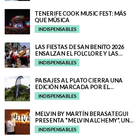
TENERIFE COOK MUSIC FEST: MÁS
QUE MÚSICA
INDISPENSABLES
LAS FIESTAS DE SAN BENITO 2026
ENSALZAN EL FOLCLORE Y LAS
TRADICIONES DE TENERIFE E
INDISPENSABLES
INCORPORAN A SAN CRISTÓBAL A
SU ROMERÍA REGIONAL
PAISAJES AL PLATO CIERRA UNA
EDICIÓN MARCADA POR EL
TALENTO GASTRONÓMICO Y LA
INDISPENSABLES
INTERPRETACIÓN DEL PAISAJE
MELVIN BY MARTÍN BERASATEGUI
PRESENTA “MELVIN ALCHEMY”, UNA
EXPERIENCIA QUE FUSIONA ALTA
INDISPENSABLES
COCINA Y COCTELERÍA EN ABAMA