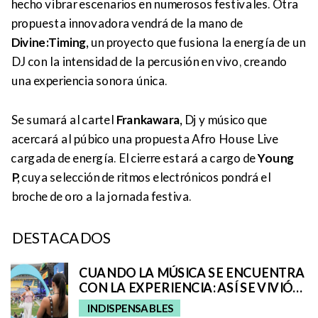
hecho vibrar escenarios en numerosos festivales. Otra
propuesta innovadora vendrá de la mano de
Divine:Timing,
un proyecto que fusiona la energía de un
DJ con la intensidad de la percusión en vivo, creando
una experiencia sonora única.
Se sumará al cartel
Frankawara,
Dj y músico que
acercará al púbico una propuesta Afro House Live
cargada de energía. El cierre estará a cargo de
Young
P,
cuya selección de ritmos electrónicos pondrá el
broche de oro a la jornada festiva.
DESTACADOS
CUANDO LA MÚSICA SE ENCUENTRA
CON LA EXPERIENCIA: ASÍ SE VIVIÓ
EL UNIVERSO REMIX DE IQOS EN EL
INDISPENSABLES
GRANCA LIVE FEST